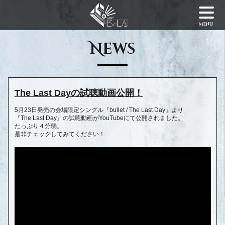
menu
News
The Last Dayの試聴動画公開！
5月23日発売の会場限定シングル『bullet / The Last Day』より
『The Last Day』の試聴動画がYouTubeにて公開されました。
たっぷり４分弱。
是非チェックしてみてください！