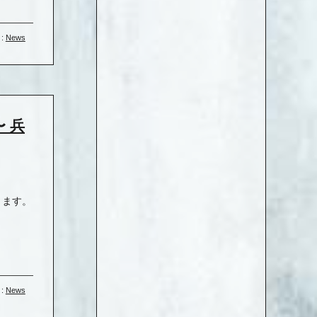
 :
News
〜 兵
きます。
 :
News