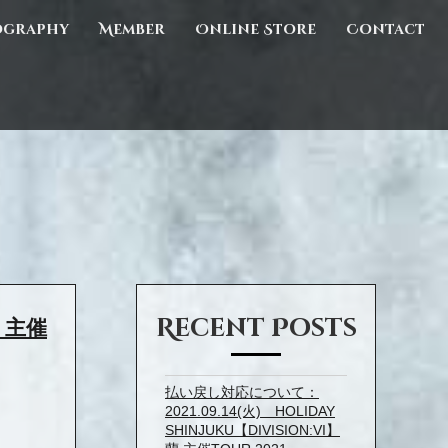
ography
Member
Online Store
Contact
Recent Posts
蘭 主催
払い戻し対応について：
2021.09.14(火) HOLIDAY
SHINJUKU【DIVISION:VI】