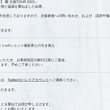
:VI】 蘭 主催TOUR 2021』
者側と協議を重ねました結果、
、双方合意しておりますので、主催者側への問い合わせ、および、誹謗中傷
だきます。
ョットor5ショット撮影券との引き換え
送いただき、お客様指定の銀行口座にご返金。
きます。予めご了承ください。
たは、
Twitterのバンドアカウント
へご連絡ください。
ただきます。
ことを重ねてお詫び申し上げます。
ろしくお願いいたします。