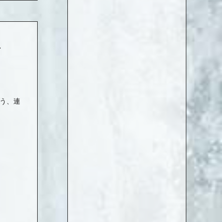
せ
違う、連