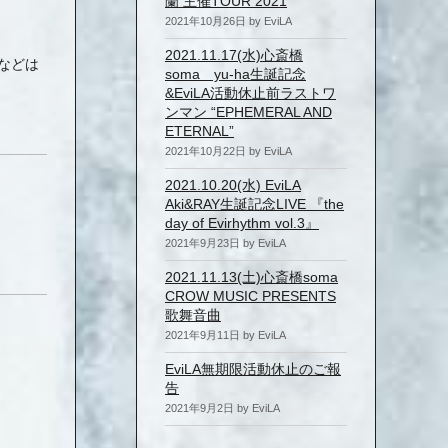
蘭 主催TOUR 2021
2021年10月26日 by EviLA
2021.11.17(水)心斎橋
などは
soma yu-ha生誕記念
&EviLA活動休止前ラストワ
ンマン “EPHEMERAL AND
ETERNAL”
2021年10月22日 by EviLA
2021.10.20(水) EviLA
Aki&RAY生誕記念LIVE 『the
day of Evirhythm vol.3』
2021年9月23日 by EviLA
2021.11.13(土)心斎橋soma
CROW MUSIC PRESENTS
歌舞音曲
2021年9月11日 by EviLA
EviLA無期限活動休止のご報
告
2021年9月2日 by EviLA