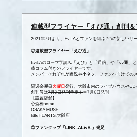
連載型フライヤー「えび通」創刊＆ファ
2021年7月より、EviLAとファンを結ぶ2つの新しい
◎連載型フライヤー「えび通」
EviLAのローマ字読み「えび」と「通信」や「○○通
載コラム付きのフライヤーです。
メンバーそれぞれが近況や小ネタ、ファンへ向けての
隔週
金曜日
火曜日
発行。大阪市内のライブハウスやCD
創刊号は
7月9日発刊予定！
⇒7月6日発刊
【設置店舗】
心斎橋soma
OSAKA MUSE
littleHEARTS.大阪店
◎ファンクラブ「LINK -ALivE-」発足