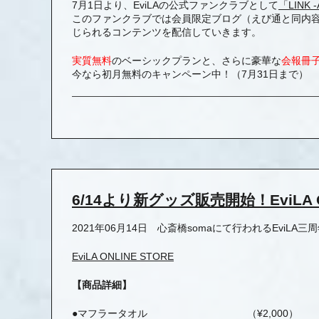
7月1日より、EviLAの公式ファンクラブとして
「LINK
このファンクラブでは会員限定ブログ（えび通と同内容
じられるコンテンツを配信していきます。
実質無料
のベーシックプランと、さらに豪華な
会報冊
今なら初月無料のキャンペーン中！（7月31日まで）
6/14より新グッズ販売開始！EviLA
2021年06月14日 心斎橋somaにて行われるEv
EviLA ONLINE STORE
【商品詳細】
●マフラータオル （¥2,000）