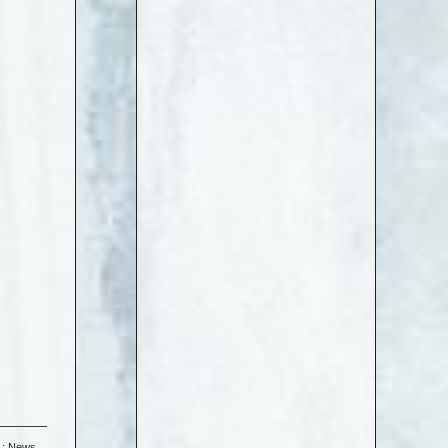
 :
News