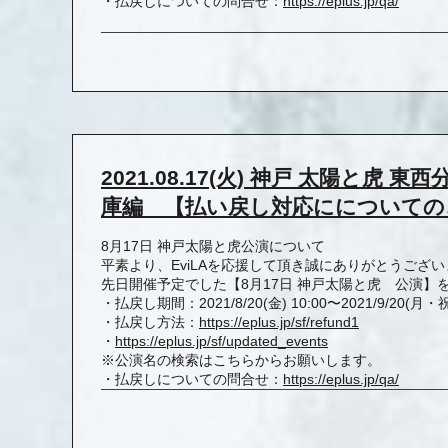
・払戻しについての問合せ：
https://eplus.jp/
qa/
2021.08.17(火) 神戸 太陽と虎 
庫編 【払い戻し対応にについての
8月17日 神戸太陽と虎公演について
平素より、EviLAを応援して頂き誠にありがとうござ
先日開催予定でした【8月17日 神戸太陽と虎 公演
・払戻し期間：2021/8/20(金) 10:00〜2021/9/20(月・祝)
・払戻し方法：
https://eplus.jp/sf/
refund1
・
https://eplus.jp/sf/updated_
events
※公演名の検索はこちらからお願いします。
・払戻しについての問合せ：
https://eplus.jp/
qa/