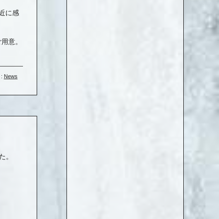
近に感
ご用意。
 :
News
した。