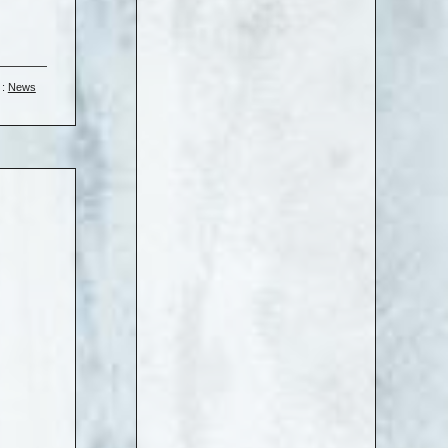
 :
News