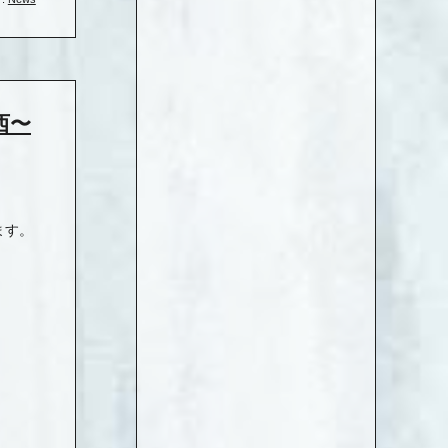
〜西〜
ます。