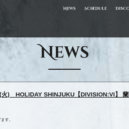
News
Schedule
Disc
News
 HOLIDAY SHINJUKU【DIVISION:VI】 
げます。