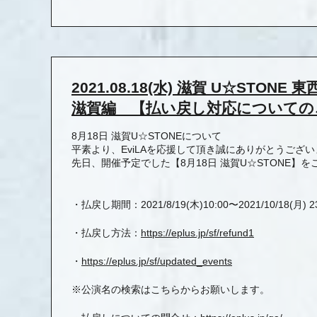
2021.08.18(水) 滋賀 U☆STON
滋賀編 【払い戻し対応についての
8月18日 滋賀U☆STONEについて
平素より、EviLAを応援して頂き誠にありがとうござ
先日、開催予定でした【8月18日 滋賀U☆STONE
・払戻し期間：2021/8/19(木)10:00〜2021/
10/18(月) 2
・払戻し方法：
https://eplus.jp/sf/
refund1
・
https://eplus.jp/sf/updated_
events
※公演名の検索はこちらからお願いします。