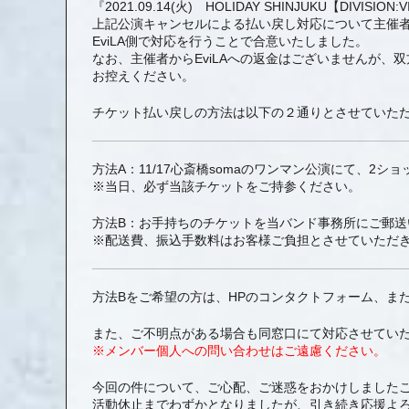
『2021.09.14(火) HOLIDAY SHINJUKU【DIVISION
上記公演キャンセルによる払い戻し対応について主催
EviLA側で対応を行うことで合意いたしました。
なお、主催者からEviLAへの返金はございませんが
お控えください。
チケット払い戻しの方法は以下の２通りとさせていた
方法A：11/17心斎橋somaのワンマン公演にて、2シ
※当日、必ず当該チケットをご持参ください。
方法B：お手持ちのチケットを当バンド事務所にご郵
※配送費、振込手数料はお客様ご負担とさせていただ
方法Bをご希望の方は、HPのコンタクトフォーム、ま
また、ご不明点がある場合も同窓口にて対応させてい
※メンバー個人への問い合わせはご遠慮ください。
今回の件について、ご心配、ご迷惑をおかけしました
活動休止までわずかとなりましたが、引き続き応援よ