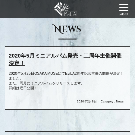
menu
News
2020年5月ミニアルバム発売・二周年主催開催
決定！
2020年5月25日OSAKA MUSEにてEviLA2周年記念主催の開催が決定し
ました。
また、同月にミニアルバムをリリースします。
詳細は近日公開！
2020年2月8日
Category :
News