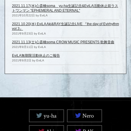
2021.11.17(水)心斎橋soma yu-ha生誕記念&EviLA活動休止前ラス
トワンマン “EPHEMERAL AND ETERNAL”
2021年10月22日 by EviLA
2021.10.20(水) EviLA Aki&RAY生誕記念LIVE 『the day of Evirhythm
vol.3』
2021年9月23日 by EviLA
2021.11.13(土)心斎橋soma CROW MUSIC PRESENTS 歌舞音曲
2021年9月11日 by EviLA
EviLA無期限活動休止のご報告
2021年9月2日 by EviLA
yu-ha
Nero