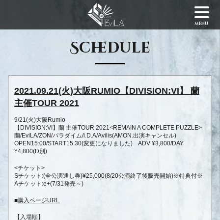
menu
Schedule
2021.09.21(火)大阪RUMIO【DIVISION:VI】 蘭
主催TOUR 2021
9/21(火)大阪Rumio
【DIVISION:VI】蘭 主催TOUR 2021<REMAIN A COMPLETE PUZZLE>
蘭/EviLA/ZON/パラダイム/i.D.A/
Avilis(AMON.出演キャンセル)
OPEN15:00/START15:30(変更になりました) ADV ¥3,800/DAY
¥4,800(D別)
<チケット>
Sチケット:(全公演通し券)¥25,000(8/
20公演終了後販売開始)※特典付※
Aチケット:e+(7/31発売～)
■
購入ページURL
【入場順】