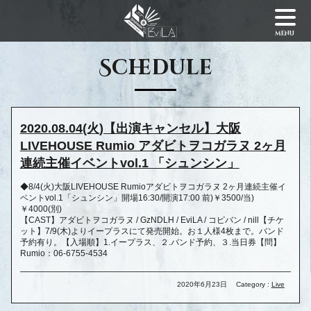
menu
Schedule
2020.08.04(火)【出演キャンセル】大阪
LIVEHOUSE Rumio アダビトヲコガラヌ 2ヶ月
連続主催イベントvol.1 「シュンシン」
◆8/4(火)大阪LIVEHOUSE Rumioアダビトヲコガラヌ 2ヶ月連続主催イ
ベントvol.1「シュンシン」開場16:30/開演17:00 前)￥3500/当)
￥4000(別)
【CAST】アダビトヲコガラヌ / GzNDLH / EviLA / コピバン / nill【チケ
ット】7/9(木)よりイープラスにて発売開始。お１人様4枚まで。バンド
予約有り。【入場順】1.イープラス、２.バンド予約、３.当日券【問】
Rumio：06-6755-4534
2020年6月23日
Category :
Live