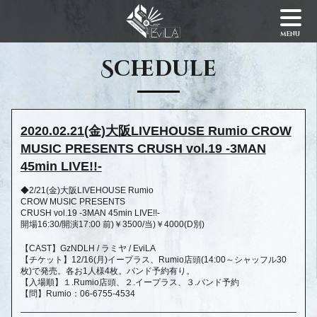
menu
Schedule
2020.02.21(金)大阪LIVEHOUSE Rumio CROW
MUSIC PRESENTS CRUSH vol.19 -3MAN
45min LIVE!!-
◆2/21(金)大阪LIVEHOUSE Rumio
CROW MUSIC PRESENTS
CRUSH vol.19 -3MAN 45min LIVE!!-
開場16:30/開演17:00 前)￥3500/当)￥4000(D別)
【CAST】GzNDLH / ラミヤ / EviLA
【チケット】12/16(月)イープラス、Rumio店頭(14:00～シャッフル30
枚)で発売。各お1人様4枚。バンド予約有り。
【入場順】１.Rumio店頭、２.イープラス、３.バンド予約
【問】Rumio：06-6755-4534