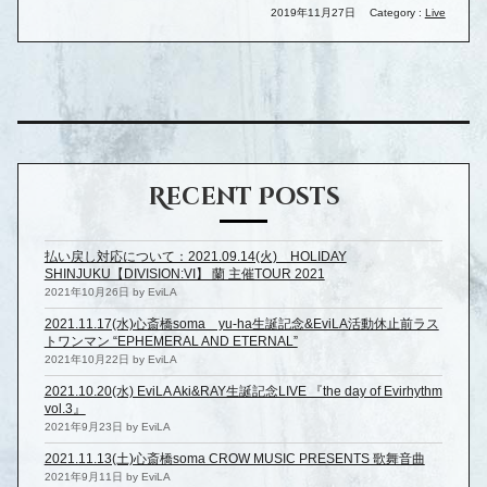
2019年11月27日
Category :
Live
Recent Posts
払い戻し対応について：2021.09.14(火) HOLIDAY
SHINJUKU【DIVISION:VI】 蘭 主催TOUR 2021
2021年10月26日 by EviLA
2021.11.17(水)心斎橋soma yu-ha生誕記念&EviLA活動休止前ラス
トワンマン “EPHEMERAL AND ETERNAL”
2021年10月22日 by EviLA
2021.10.20(水) EviLA Aki&RAY生誕記念LIVE 『the day of Evirhythm
vol.3』
2021年9月23日 by EviLA
2021.11.13(土)心斎橋soma CROW MUSIC PRESENTS 歌舞音曲
2021年9月11日 by EviLA