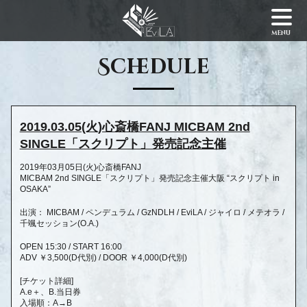
menu
Schedule
2019.03.05(火)心斎橋FANJ MICBAM 2nd
SINGLE「スクリプト」発売記念主催
2019年03月05日(火)心斎橋FANJ
MICBAM 2nd SINGLE「スクリプト」発売記念主催大阪 “スクリプト in
OSAKA”
出演： MICBAM / ペンデュラム / GzNDLH / EviLA / ジャイロ / メテオラ /
千颯セッション(O.A.)
OPEN 15:30 / START 16:00
ADV ￥3,500(D代別) / DOOR ￥4,000(D代別)
[チケット詳細]
A.e＋、B.当日券
入場順：A→B