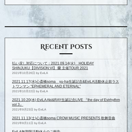
Recent Posts
払い戻し対応について：2021.09.14(火) HOLIDAY
SHINJUKU【DIVISION:VI】 蘭 主催TOUR 2021
2021年10月26日 by EviLA
2021.11.17(水)心斎橋soma yu-ha生誕記念&EviLA活動休止前ラス
トワンマン “EPHEMERAL AND ETERNAL”
2021年10月22日 by EviLA
2021.10.20(水) EviLA Aki&RAY生誕記念LIVE 『the day of Evirhythm
vol.3』
2021年9月23日 by EviLA
2021.11.13(土)心斎橋soma CROW MUSIC PRESENTS 歌舞音曲
2021年9月11日 by EviLA
EviLA無期限活動休止のご報告