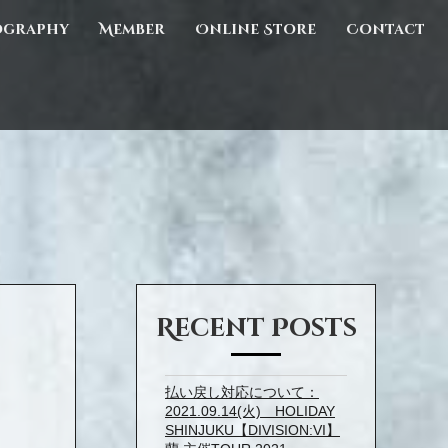
ography
Member
Online Store
Contact
Recent Posts
払い戻し対応について：
2021.09.14(火) HOLIDAY
SHINJUKU【DIVISION:VI】