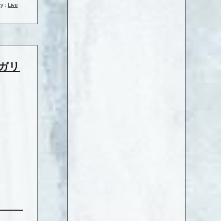
y :
Live
コガリ