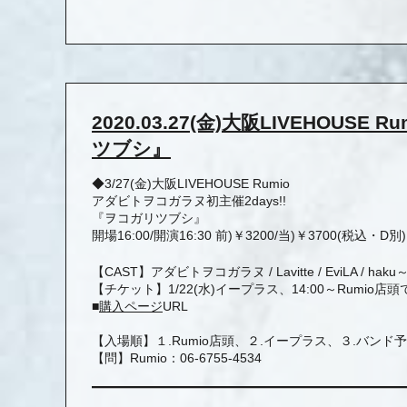
2020.03.27(金)大阪LIVEHOUS
ツブシ』
◆3/27(金)大阪LIVEHOUSE Rumio
アダビトヲコガラヌ初主催2days!!
『ヲコガリツブシ』
開場16:00/開演16:30 前)￥3200/当)￥3700(税込・D別)
【CAST】アダビトヲコガラヌ / Lavitte / EviLA / haku～
【チケット】1/22(水)イープラス、14:00～Rumi
■
購入ページ
URL
【入場順】１.Rumio店頭、２.イープラス、３.バンド
【問】Rumio：06-6755-4534