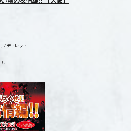
熱い漢の友情編!! 【大阪】
アガキ / ディレット
有り。