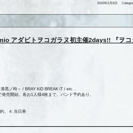
2020年2月6日
Categor
E Rumio アダビトヲコガラヌ初主催2days!! 『ヲ
漆黒ノ時～ / BRAY KiD BREAK iT / etc…
o店頭で発売開始。各お1人様4枚まで。バンド予約あり。
予約、４.当日券