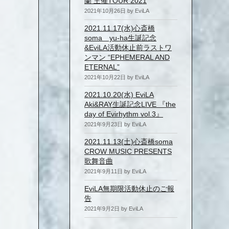
蘭 主催TOUR 2021
2021年10月26日 by EviLA
2021.11.17(水)心斎橋
soma yu-ha生誕記念
&EviLA活動休止前ラストワ
ンマン “EPHEMERAL AND
ETERNAL”
2021年10月22日 by EviLA
2021.10.20(水) EviLA
Aki&RAY生誕記念LIVE 『the
day of Evirhythm vol.3』
2021年9月23日 by EviLA
2021.11.13(土)心斎橋soma
CROW MUSIC PRESENTS
歌舞音曲
2021年9月11日 by EviLA
EviLA無期限活動休止のご報
告
2021年9月2日 by EviLA