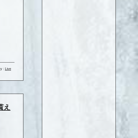
y :
Live
て貰え