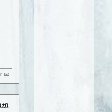
y :
Live
!ガ!