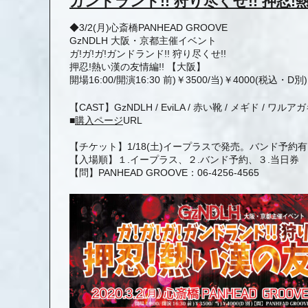
ガンドランド!! 狩り尽くせ!! 押忍!
◆3/2(月)心斎橋PANHEAD GROOVE
GzNDLH 大阪・京都主催イベント
ガ!ガ!ガ!ガンドランド!! 狩り尽くせ!!
押忍!熱い漢の友情編!! 【大阪】
開場16:00/開演16:30 前)￥3500/当)￥4000(税込・D別)
【CAST】GzNDLH / EviLA / 赤い靴 / メギド / ワル
■
購入ページ
URL
【チケット】1/18(土)イープラスで発売。バンド予約
【入場順】１.イープラス、２.バンド予約、３.当日券
【問】PANHEAD GROOVE：06-4256-4565