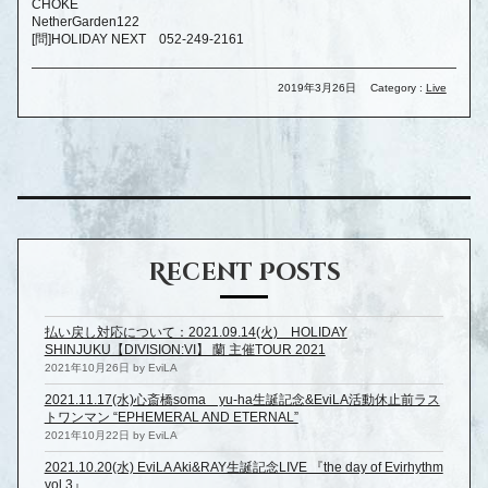
CHOKE
NetherGarden122
[問]HOLIDAY NEXT 052-249-2161
2019年3月26日
Category :
Live
Recent Posts
払い戻し対応について：2021.09.14(火) HOLIDAY
SHINJUKU【DIVISION:VI】 蘭 主催TOUR 2021
2021年10月26日 by EviLA
2021.11.17(水)心斎橋soma yu-ha生誕記念&EviLA活動休止前ラス
トワンマン “EPHEMERAL AND ETERNAL”
2021年10月22日 by EviLA
2021.10.20(水) EviLA Aki&RAY生誕記念LIVE 『the day of Evirhythm
vol.3』